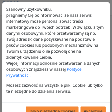
Szanowny użytkowniku,
pragniemy Cię poinformować, że nasz serwis
internetowy może personalizować treści
marketingowe do Twoich potrzeb. W związku z tym
Zaloguj
Rejestracja
danymi osobowymi, które przetwarzamy są np.
Rejestracja
Twój adres IP, dane pozyskiwane na podstawie
plików cookies lub podobnych mechanizmów na
Login
Twoim urządzeniu o ile pozwolą one na
zidentyfikowanie Ciebie.
Więcej informacji odnośnie przetwarzania danych
osobowych znajdziesz w naszej
Polityce
Adres email
Prywatności.
Możesz zezwolić na wszystkie pliki Cookie lub tylko
te niezbędne do działania serwisu.
Hasło
Tylko niezbędne cookies
Akceptuję