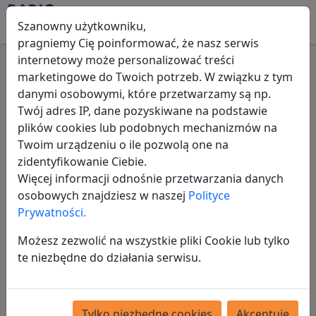
Szanowny użytkowniku,
pragniemy Cię poinformować, że nasz serwis
internetowy może personalizować treści
marketingowe do Twoich potrzeb. W związku z tym
Sebastian12 - Profil
danymi osobowymi, które przetwarzamy są np.
użytkownika
Twój adres IP, dane pozyskiwane na podstawie
plików cookies lub podobnych mechanizmów na
Twoim urządzeniu o ile pozwolą one na
Login:
Sebastian12
zidentyfikowanie Ciebie.
Data rejestracji:
Więcej informacji odnośnie przetwarzania danych
2026-04-08
osobowych znajdziesz w naszej
Polityce
Prywatności.
Ostatnie logowanie:
2026-04-20
Możesz zezwolić na wszystkie pliki Cookie lub tylko
te niezbędne do działania serwisu.
Ilość logowań:
18
Ogłoszenia:
0
Tylko niezbędne cookies
Akceptuję