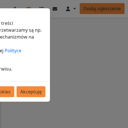
Ulubione
Ogłoszenia
Wiadomości
Konto
Dodaj ogłoszenie
Przełącz tryb ciemny/jasny
treści
rzetwarzamy są np.
 mechanizmów na
ej
Polityce
rwisu.
okies
Akceptuję