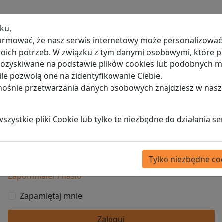
ku,
ormować, że nasz serwis internetowy może personalizować 
ich potrzeb. W związku z tym danymi osobowymi, które p
Zaloguj
Rejestracja
 pozyskiwane na podstawie plików cookies lub podobnych
le pozwolą one na zidentyfikowanie Ciebie.
Zaloguj
dnośnie przetwarzania danych osobowych znajdziesz w nasz
Login lub adres email
zystkie pliki Cookie lub tylko te niezbędne do działania se
Hasło
Tylko niezbędne co
Zapomniałem hasło
Zapamiętaj mnie
Zaloguj