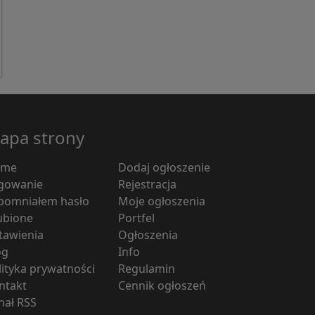
apa strony
ome
Dodaj ogłoszenie
gowanie
Rejestracja
pomniałem hasło
Moje ogłoszenia
ubione
Portfel
tawienia
Ogłoszenia
og
Info
lityka prywatności
Regulamin
ntakt
Cennik ogłoszeń
nał RSS