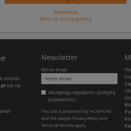
Rejestracja
Wróć na stronę główną
ie
Newsletter
M
Adres email
H
Lo
e zostało
Za
.pl
lub na
Ul
Akceptuję regulamin i politykę
Us
prywatności
Bl
enia?
This site is protected by reCAPTCHA
Po
and the Google
Privacy Policy
and
Ko
Terms of Service
apply.
Ka