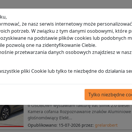
ku,
ormować, że nasz serwis internetowy może personalizować 
ich potrzeb. W związku z tym danymi osobowymi, które p
ko-Biała
 pozyskiwane na podstawie plików cookies lub podobnych
le pozwolą one na zidentyfikowanie Ciebie.
dnośnie przetwarzania danych osobowych znajdziesz w nasz
tkie ogłoszenia
Polska
Śląskie
Bielsko-Biała
zystkie pliki Cookie lub tylko te niezbędne do działania se
Citroen Jumpy 2.0 HDI 177 KM 20
osobowy przebieg 178 tys. km. n
tempomat hak 2000 kg
Tylko niezbędne co
Citroen
|
Bielsko-Biała
6 OSOBOWY wystawiam fakturę Vat Silnik 2.0 diesel
Kamera cofania Rozpoznawanie znaków Aluminiowe f
głośnomówiący Elekt...
Opublikowano:
15-07-2026
przez:
grelarobert