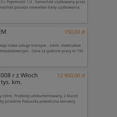
 r. Pojemność 1.0 . Samochód użytkowany przez
amochód posiada niewielkie ślady użytkowania.
EM
150,00 zł
oja nowa usługe transpor , ziemi. materiałow
amozaladowczym . Cena za godzine pracy to 150
2008 r z Włoch
12 900,00 zł
tys. km.
y celne. Przebieg udokumentowany, 2 klucze
zyby przednie Poduszka powietrzna kierowcy