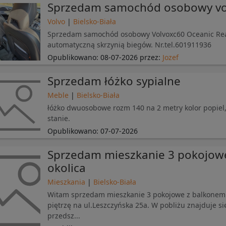
Sprzedam samochód osobowy vo
Volvo
|
Bielsko-Biała
Sprzedam samochód osobowy Volvoxc60 Oceanic Rease
automatyczną skrzynią biegów. Nr.tel.601911936
Opublikowano:
08-07-2026
przez:
Jozef
Sprzedam łóżko sypialne
Meble
|
Bielsko-Biała
łóżko dwuosobowe rozm 140 na 2 metry kolor popie
stanie.
Opublikowano:
07-07-2026
Sprzedam mieszkanie 3 pokojow
okolica
Mieszkania
|
Bielsko-Biała
Witam sprzedam mieszkanie 3 pokojowe z balkonem 
piętrzę na ul.Leszczyńska 25a. W pobliżu znajduje si
przedsz...