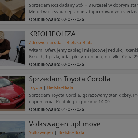
Sprzedam Rozkładany Stół + 8 Krzeseł w dobrym stani
Mebel w drewnianej ramie z tapicerowanymi siedziskam
Opublikowano:
02-07-2026
KRIOLIPOLIZA
Zdrowie i uroda
|
Bielsko-Biała
Witam. Oferujemy zabiegi miejscowej redukcji tkank
Brzuch, bpczki, uda, plecy, ramiona, motylki. Cena 2
Opublikowano:
02-07-2026
Sprzedam Toyota Corolla
Toyota
|
Bielsko-Biała
Sprzedam Toyota Corolla, garażowany stan dobry. Pro
napełnienia. Kontakt po godzinie 14.00.
Opublikowano:
01-07-2026
Volkswagen up! move
Volkswagen
|
Bielsko-Biała