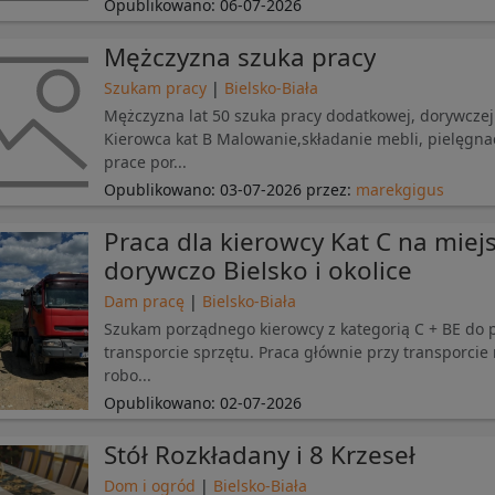
Opublikowano:
06-07-2026
Mężczyzna szuka pracy
Szukam pracy
|
Bielsko-Biała
Mężczyzna lat 50 szuka pracy dodatkowej, dorywczej 
Kierowca kat B Malowanie,składanie mebli, pielęgna
prace por...
Opublikowano:
03-07-2026
przez:
marekgigus
Praca dla kierowcy Kat C na miej
dorywczo Bielsko i okolice
Dam pracę
|
Bielsko-Biała
Szukam porządnego kierowcy z kategorią C + BE do p
transporcie sprzętu. Praca głównie przy transporcie
robo...
Opublikowano:
02-07-2026
Stół Rozkładany i 8 Krzeseł
Dom i ogród
|
Bielsko-Biała