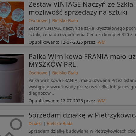
Zestaw VINTAGE Naczyń ze Szkła
możliwość sprzedaży na sztuki
Osobowe
|
Bielsko-Biała
Zestaw VINTAGE naczyń ze szkła Kryształowego poch
sztuki, cena do uzgodnienia Cena za komplet 350 zł W 
Opublikowano:
12-07-2026
przez:
WM
Palka Wirnikowa FRANIA mało 
MYSZKÓW PRL
Osobowe
|
Bielsko-Biała
Palka wirnikowa FRANIA , mało używana Przez ostanie
występuje wyciek wody przez uszczelką lub jakieś g
diagnozow...
Opublikowano:
12-07-2026
przez:
WM
Sprzedam działkę w Pietrzykowic
Działki
|
Bielsko-Biała
Sprzedam działkę budowlaną w Pietrzykowicach obo