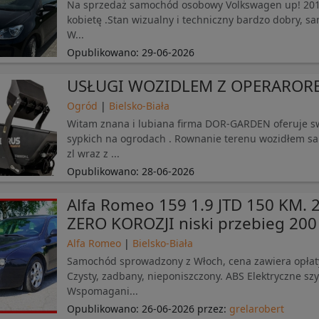
Na sprzedaż samochód osobowy Volkswagen up! 2013
kobietę .Stan wizualny i techniczny bardzo dobry, s
W...
Opublikowano:
29-06-2026
USŁUGI WOZIDLEM Z OPERAROR
Ogród
|
Bielsko-Biała
Witam znana i lubiana firma DOR-GARDEN oferuje sw
sypkich na ogrodach . Rownanie terenu wozidłem s
zl wraz z ...
Opublikowano:
28-06-2026
Alfa Romeo 159 1.9 JTD 150 KM. 
ZERO KOROZJI niski przebieg 200 
Alfa Romeo
|
Bielsko-Biała
Samochód sprowadzony z Włoch, cena zawiera opłat
Czysty, zadbany, nieponiszczony. ABS Elektryczne s
Wspomagani...
Opublikowano:
26-06-2026
przez:
grelarobert