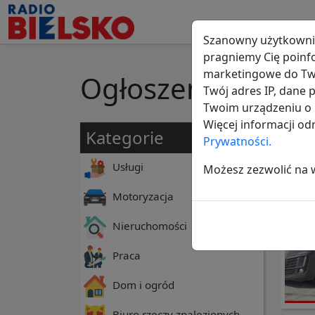
Szanowny użytkowni
pragniemy Cię poinf
marketingowe do Two
Ogłoszenia
w Biels
Twój adres IP, dane
Twoim urządzeniu o i
Więcej informacji o
Kategorie
Wszys
Prywatności.
Usługi
Możesz zezwolić na ws
Motoryzacja
Nieruchomości
Praca
Dom i ogród
Biuro rzeczy znalezionych