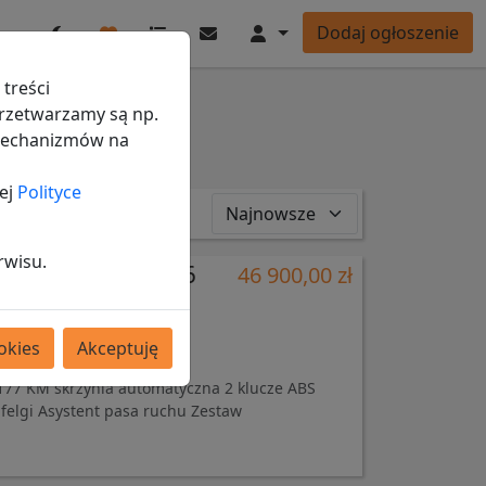
Ulubione
Ogłoszenia
Wiadomości
Konto
Dodaj ogłoszenie
Przełącz tryb ciemny/jasny
treści
rzetwarzamy są np.
 mechanizmów na
ej
Polityce
rwisu.
17 rok automat 6
46 900,00 zł
awigacja
okies
Akceptuję
 177 KM skrzynia automatyczna 2 klucze ABS
elgi Asystent pasa ruchu Zestaw