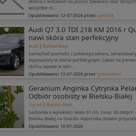
okolica z widokiem na jezioro Żywieckie oraz Skrzyc
wszystkie m...
Opublikowano:
12-07-2026
przez:
pavlo78
Audi Q7 3.0 TDI 218 KM 2016 r Qu
nawi skóra stan perfekcyjny
Audi
|
Bielsko-Biała
Samochód pochodzi z polskiego salonu, serwisowany
wyposażony w stanie perfekcyjnym. Lakier na pierwsz
słońcu wpada w odci...
Opublikowano:
12-07-2026
przez:
grelarobert
Geranium Anginka Cytrynka Pela
Odbiór osobisty w Bielsku-Białej
Ogród
|
Bielsko-Biała
Sadzonka o wysokości około 57 cm. Cena: 30 złotych 
Bielsku-Białej na Osiedlu Kopernika (ostatni przystane
Opublikowano:
10-07-2026