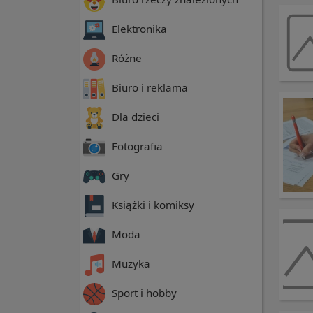
Elektronika
Różne
Biuro i reklama
Dla dzieci
Fotografia
Gry
Książki i komiksy
Moda
Muzyka
Sport i hobby