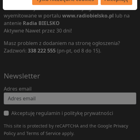
Nie trzeba wychodzić z domu, aby ogłoszenie zostało
wyemitowane w portalu
www.radiobielsko.pl
lub na
antenie
Radia BIELSKO
Aktywne Nawet przez 30 dni!
Masz problem z dodaniem na stronę ogłoszenia?
Zadzwoń:
338 222 555
(pn-pt, od 8 do 15).
Newsletter
Adres email
Akceptuję regulamin i politykę prywatności
This site is protected by reCAPTCHA and the Google
Privacy
Policy
and
Terms of Service
apply.