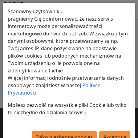
Szanowny użytkowniku,
pragniemy Cię poinformować, że nasz serwis
internetowy może personalizować treści
marketingowe do Twoich potrzeb. W związku z tym
Ogłoszenia
w Wadowice
danymi osobowymi, które przetwarzamy są np.
Twój adres IP, dane pozyskiwane na podstawie
Wszystkie ogłoszenia
Polska
Małopolskie
Wadowi
plików cookies lub podobnych mechanizmów na
Twoim urządzeniu o ile pozwolą one na
Nic nie znaleziono
zidentyfikowanie Ciebie.
Więcej informacji odnośnie przetwarzania danych
Dodaj ogłoszenie
osobowych znajdziesz w naszej
Polityce
Prywatności.
Możesz zezwolić na wszystkie pliki Cookie lub tylko
te niezbędne do działania serwisu.
Chcesz by twoje ogłoszenie dotarło do
tysięcy osób?
Tylko niezbędne cookies
Akceptuję