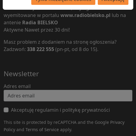
Nie trzeba wychodzić z domu, aby ogłoszenie zostało
wyemitowane w portalu
www.radiobielsko.pl
lub na
antenie
Radia BIELSKO
Aktywne Nawet przez 30 dni!
Masz problem z dodaniem na stronę ogłoszenia?
Zadzwoń:
338 222 555
(pn-pt, od 8 do 15).
Newsletter
Adres email
Akceptuję regulamin i politykę prywatności
This site is protected by reCAPTCHA and the Google
Privacy
Policy
and
Terms of Service
apply.