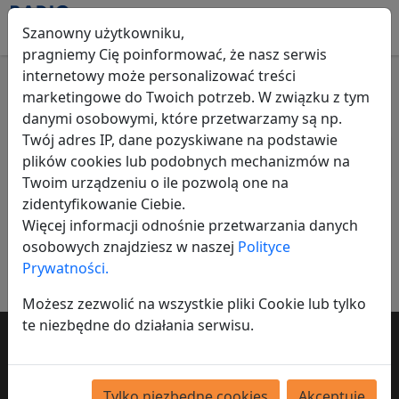
Szanowny użytkowniku,
pragniemy Cię poinformować, że nasz serwis
internetowy może personalizować treści
marketingowe do Twoich potrzeb. W związku z tym
Ślubne
danymi osobowymi, które przetwarzamy są np.
Twój adres IP, dane pozyskiwane na podstawie
Wszystkie ogłoszenia
Usługi
Ślubne
plików cookies lub podobnych mechanizmów na
Twoim urządzeniu o ile pozwolą one na
Nic nie znaleziono
zidentyfikowanie Ciebie.
Więcej informacji odnośnie przetwarzania danych
Dodaj ogłoszenie
osobowych znajdziesz w naszej
Polityce
Prywatności.
Możesz zezwolić na wszystkie pliki Cookie lub tylko
te niezbędne do działania serwisu.
Chcesz by twoje ogłoszenie dotarło do
tysięcy osób?
Tylko niezbędne cookies
Akceptuję