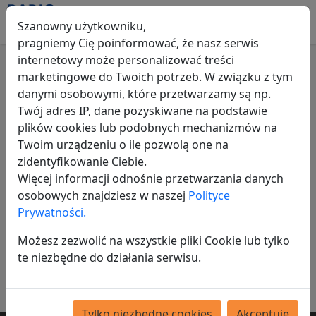
Szanowny użytkowniku,
pragniemy Cię poinformować, że nasz serwis
internetowy może personalizować treści
marketingowe do Twoich potrzeb. W związku z tym
Instrumenty klawiszowe i MIDI
danymi osobowymi, które przetwarzamy są np.
Twój adres IP, dane pozyskiwane na podstawie
plików cookies lub podobnych mechanizmów na
Twoim urządzeniu o ile pozwolą one na
Wszystkie ogłoszenia
Muzyka
Instrumenty klawiszo
zidentyfikowanie Ciebie.
Więcej informacji odnośnie przetwarzania danych
Głośniki
osobowych znajdziesz w naszej
Polityce
120,00 zł
Prywatności.
Możesz zezwolić na wszystkie pliki Cookie lub tylko
te niezbędne do działania serwisu.
Opublikowano:
17-07-2026
Tylko niezbędne cookies
Akceptuję