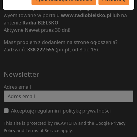
Nie trzeba wychodzić z domu, aby ogłoszenie zostało
wyemitowane w portalu
www.radiobielsko.pl
lub na
antenie
Radia BIELSKO
Aktywne Nawet przez 30 dni!
Masz problem z dodaniem na stronę ogłoszenia?
Zadzwoń:
338 222 555
(pn-pt, od 8 do 15).
Newsletter
Adres email
Akceptuję regulamin i politykę prywatności
This site is protected by reCAPTCHA and the Google
Privacy
Policy
and
Terms of Service
apply.