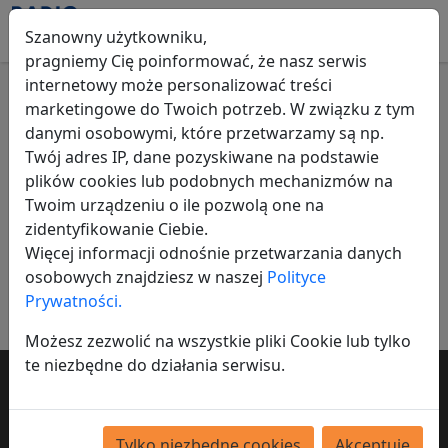
Szanowny użytkowniku,
pragniemy Cię poinformować, że nasz serwis
internetowy może personalizować treści
marketingowe do Twoich potrzeb. W związku z tym
Gry online
danymi osobowymi, które przetwarzamy są np.
Twój adres IP, dane pozyskiwane na podstawie
Wszystkie ogłoszenia
Gry
Gry online
plików cookies lub podobnych mechanizmów na
Twoim urządzeniu o ile pozwolą one na
Nic nie znaleziono
zidentyfikowanie Ciebie.
Więcej informacji odnośnie przetwarzania danych
Dodaj ogłoszenie
osobowych znajdziesz w naszej
Polityce
Prywatności.
Możesz zezwolić na wszystkie pliki Cookie lub tylko
te niezbędne do działania serwisu.
Chcesz by twoje ogłoszenie dotarło do
tysięcy osób?
Tylko niezbędne cookies
Akceptuję