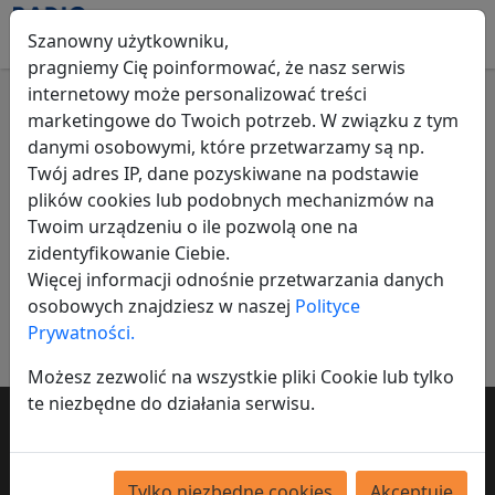
Szanowny użytkowniku,
pragniemy Cię poinformować, że nasz serwis
internetowy może personalizować treści
marketingowe do Twoich potrzeb. W związku z tym
Gry
danymi osobowymi, które przetwarzamy są np.
Twój adres IP, dane pozyskiwane na podstawie
Wszystkie ogłoszenia
Gry
plików cookies lub podobnych mechanizmów na
Twoim urządzeniu o ile pozwolą one na
Nic nie znaleziono
zidentyfikowanie Ciebie.
Więcej informacji odnośnie przetwarzania danych
Dodaj ogłoszenie
osobowych znajdziesz w naszej
Polityce
Prywatności.
Możesz zezwolić na wszystkie pliki Cookie lub tylko
te niezbędne do działania serwisu.
Chcesz by twoje ogłoszenie dotarło do
tysięcy osób?
Tylko niezbędne cookies
Akceptuję