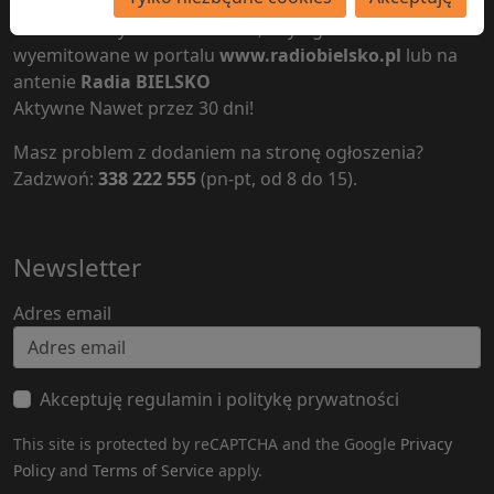
Nie trzeba wychodzić z domu, aby ogłoszenie zostało
wyemitowane w portalu
www.radiobielsko.pl
lub na
antenie
Radia BIELSKO
Aktywne Nawet przez 30 dni!
Masz problem z dodaniem na stronę ogłoszenia?
Zadzwoń:
338 222 555
(pn-pt, od 8 do 15).
Newsletter
Adres email
Akceptuję regulamin i politykę prywatności
This site is protected by reCAPTCHA and the Google
Privacy
Policy
and
Terms of Service
apply.