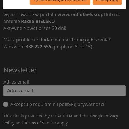
Nie trzeba wychodzić z domu, aby ogłoszenie zostało
wyemitowane w portalu
www.radiobielsko.pl
lub na
antenie
Radia BIELSKO
Aktywne Nawet przez 30 dni!
Masz problem z dodaniem na stronę ogłoszenia?
Zadzwoń:
338 222 555
(pn-pt, od 8 do 15).
Newsletter
Adres email
Akceptuję regulamin i politykę prywatności
This site is protected by reCAPTCHA and the Google
Privacy
Policy
and
Terms of Service
apply.