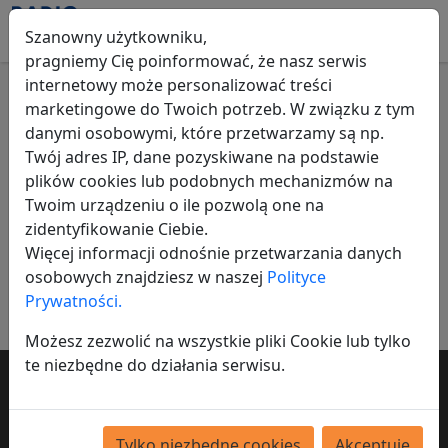
Szanowny użytkowniku,
pragniemy Cię poinformować, że nasz serwis
internetowy może personalizować treści
marketingowe do Twoich potrzeb. W związku z tym
Fotografia
danymi osobowymi, które przetwarzamy są np.
Twój adres IP, dane pozyskiwane na podstawie
Wszystkie ogłoszenia
Fotografia
plików cookies lub podobnych mechanizmów na
Twoim urządzeniu o ile pozwolą one na
Nic nie znaleziono
zidentyfikowanie Ciebie.
Więcej informacji odnośnie przetwarzania danych
Dodaj ogłoszenie
osobowych znajdziesz w naszej
Polityce
Prywatności.
Możesz zezwolić na wszystkie pliki Cookie lub tylko
te niezbędne do działania serwisu.
Chcesz by twoje ogłoszenie dotarło do
tysięcy osób?
Tylko niezbędne cookies
Akceptuję