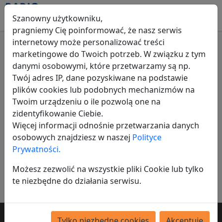
Szanowny użytkowniku,
pragniemy Cię poinformować, że nasz serwis
internetowy może personalizować treści
marketingowe do Twoich potrzeb. W związku z tym
Materiały budowlane
danymi osobowymi, które przetwarzamy są np.
Twój adres IP, dane pozyskiwane na podstawie
Wszystkie ogłoszenia
Dom i ogród
Materiały budow
plików cookies lub podobnych mechanizmów na
Twoim urządzeniu o ile pozwolą one na
Promowane
Gruz budowlany na
zidentyfikowanie Ciebie.
utwardzenie terenu Za
Więcej informacji odnośnie przetwarzania danych
darmo Okolice Buczkowice,
osobowych znajdziesz w naszej
Polityce
Bystra, Szczyrk, Wilkowice
Prywatności.
0,00 zł
Możesz zezwolić na wszystkie pliki Cookie lub tylko
Opublikowano:
23-07-2026
te niezbędne do działania serwisu.
Tylko niezbędne cookies
Akceptuję