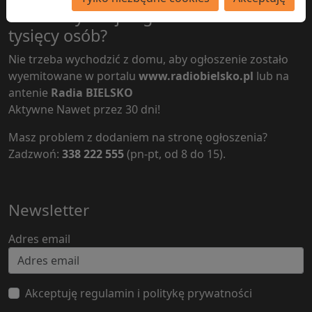
Chcesz by twoje ogłoszenie dotarło do
tysięcy osób?
Nie trzeba wychodzić z domu, aby ogłoszenie zostało
wyemitowane w portalu
www.radiobielsko.pl
lub na
antenie
Radia BIELSKO
Aktywne Nawet przez 30 dni!
Masz problem z dodaniem na stronę ogłoszenia?
Zadzwoń:
338 222 555
(pn-pt, od 8 do 15).
Newsletter
Adres email
Akceptuję regulamin i politykę prywatności