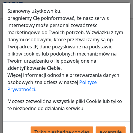
Szanowny użytkowniku,
pragniemy Cię poinformować, że nasz serwis
internetowy może personalizować treści
marketingowe do Twoich potrzeb. W związku z tym
Pozostałe dla dzieci
danymi osobowymi, które przetwarzamy są np.
Twój adres IP, dane pozyskiwane na podstawie
Wszystkie ogłoszenia
Dla dzieci
Pozostałe dla dzieci
plików cookies lub podobnych mechanizmów na
Twoim urządzeniu o ile pozwolą one na
Rozwiązania w zakresie
zidentyfikowanie Ciebie.
zadłużenia i biznesu
Więcej informacji odnośnie przetwarzania danych
osobowych znajdziesz w naszej
Polityce
Prywatności.
Opublikowano:
31-07-2026
przez:
robert11
Możesz zezwolić na wszystkie pliki Cookie lub tylko
te niezbędne do działania serwisu.
Rozwiązania w zakresie
zadłużenia i biznesu
Tylko niezbędne cookies
Akceptuję