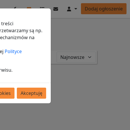
Ulubione
Ogłoszenia
Wiadomości
Konto
Dodaj ogłoszenie
Przełącz tryb ciemny/jasny
treści
rzetwarzamy są np.
 mechanizmów na
ej
Polityce
zwierzęta
rwisu.
okies
Akceptuję