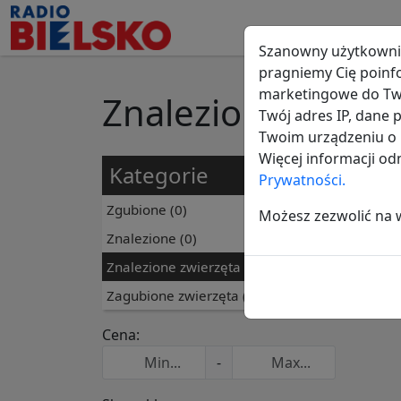
Szanowny użytkowni
pragniemy Cię poinf
marketingowe do Two
Znalezione zwierz
Twój adres IP, dane
Twoim urządzeniu o i
Więcej informacji o
Kategorie
Wszys
Prywatności.
Zgubione
(0)
Możesz zezwolić na ws
Nic 
Znalezione
(0)
Znalezione zwierzęta
(0)
Doda
Zagubione zwierzęta
(1)
Cena:
-