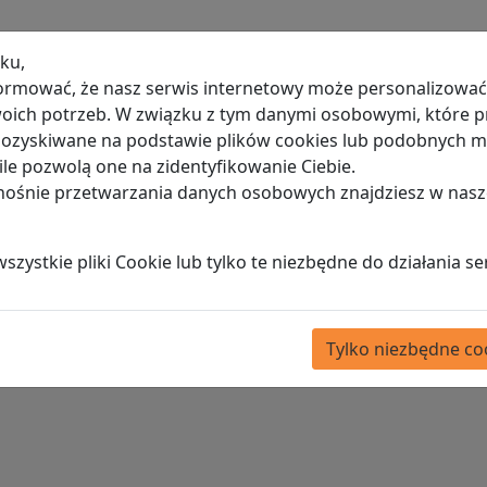
ku,
ormować, że nasz serwis internetowy może personalizować 
ich potrzeb. W związku z tym danymi osobowymi, które p
ęta
 pozyskiwane na podstawie plików cookies lub podobnych
le pozwolą one na zidentyfikowanie Ciebie.
dnośnie przetwarzania danych osobowych znajdziesz w nasz
tkie ogłoszenia
Biuro rzeczy znalezionych
Znalezione 
zystkie pliki Cookie lub tylko te niezbędne do działania se
nie znaleziono
j ogłoszenie
Tylko niezbędne co