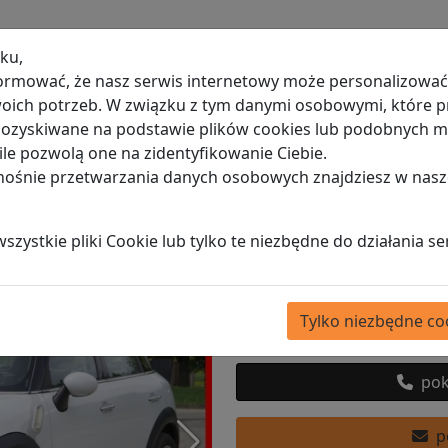
ku,
ormować, że nasz serwis internetowy może personalizować 
ich potrzeb. W związku z tym danymi osobowymi, które p
1.6 Diesel 90 KM 2014 r
 pozyskiwane na podstawie plików cookies lub podobnych
le pozwolą one na zidentyfikowanie Ciebie.
 bardzo oszczędny
dnośnie przetwarzania danych osobowych znajdziesz w nasz
ini
zystkie pliki Cookie lub tylko te niezbędne do działania se
Opublikowano:
31-05-2026
|
Wy
26 900,00 zł
(d
Tylko niezbędne co
pok
po