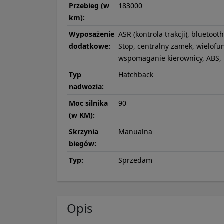
Przebieg (w
183000
km):
Wyposażenie
ASR (kontrola trakcji), bluetoot
dodatkowe:
Stop, centralny zamek, wielofun
wspomaganie kierownicy, ABS, 
Typ
Hatchback
nadwozia:
Moc silnika
90
(w KM):
Skrzynia
Manualna
biegów:
Typ:
Sprzedam
Opis