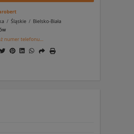
arobert
ka
Śląskie
Bielsko-Biała
iów
ż numer telefonu...