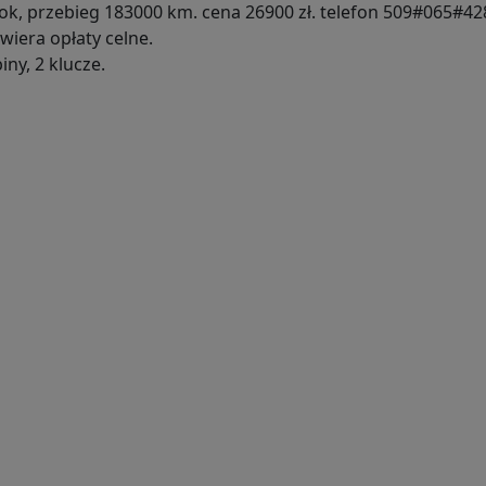
ok, przebieg 183000 km. cena 26900 zł. telefon 509#065#42
iera opłaty celne.
ny, 2 klucze.