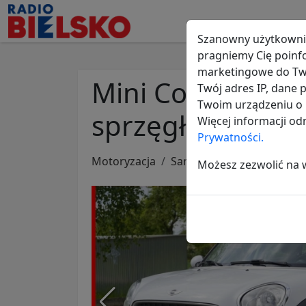
Szanowny użytkowni
pragniemy Cię poinf
marketingowe do Two
Mini Counryman 
Twój adres IP, dane
Twoim urządzeniu o i
sprzęgło i turbo
Więcej informacji o
Prywatności.
Motoryzacja
Samochody osobowe
M
Możesz zezwolić na ws