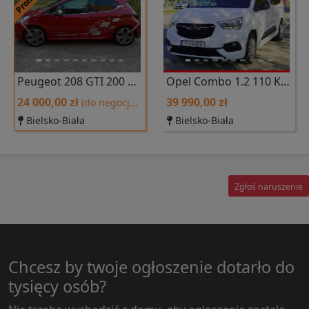
Previous
Next
Previous
Next
Peugeot 208 GTI 200 KM 2014 r.
Opel Combo 1.2 110 KM. DŁUGI 2021 r polski salon nawigacja tempomat
24 000,00 zł
39 990,00 zł
(do negocjacji)
Bielsko-Biała
Bielsko-Biała
Zgłoś naruszenie
Chcesz by twoje ogłoszenie dotarło do
tysięcy osób?