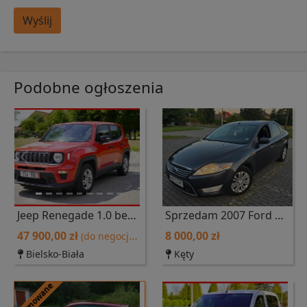
Wyślij
Podobne ogłoszenia
Previous
Next
Jeep Renegade 1.0 benzyna 120 KM 27 listopad 2020 r, przebieg 44000 km
Sprzedam 2007 Ford Mondeo 1,8 TDCI
47 900,00 zł
8 000,00 zł
(do negocjacji)
Bielsko-Biała
Kęty
Promowane