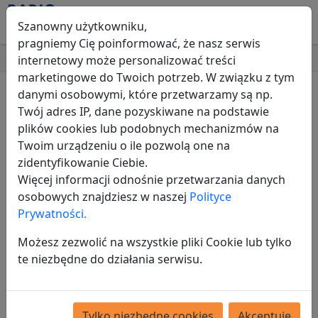
Szanowny użytkowniku,
pragniemy Cię poinformować, że nasz serwis
internetowy może personalizować treści
marketingowe do Twoich potrzeb. W związku z tym
Ford Fiesta 1.0 benzyna
danymi osobowymi, które przetwarzamy są np.
2017 r Van 2 osobowy
Twój adres IP, dane pozyskiwane na podstawie
plików cookies lub podobnych mechanizmów na
klima LUB ZAMIANA
Twoim urządzeniu o ile pozwolą one na
zidentyfikowanie Ciebie.
Motoryzacja
Samochody osobowe
Ford
Więcej informacji odnośnie przetwarzania danych
osobowych znajdziesz w naszej
Polityce
Prywatności.
Możesz zezwolić na wszystkie pliki Cookie lub tylko
te niezbędne do działania serwisu.
Tylko niezbędne cookies
Akceptuję