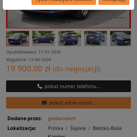
Opublikowano:
17-01-2026
Wygaśnie:
13-08-2026
19 900,00 zł
(do negocjacji)
pokaż numer telefonu...
pokaż adres email...
Dodane przez:
grelarobert
Lokalizacja:
Polska
Śląskie
Bielsko-Biała
Kaniów